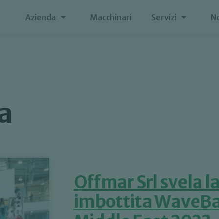
Azienda
Macchinari
Servizi
No
ia
Offmar Srl svela l
imbottita WaveBa