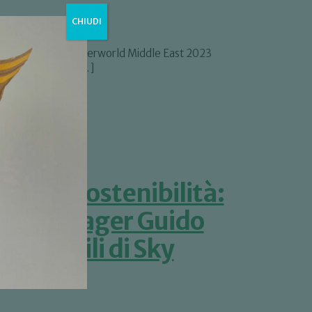
CHIUDI
 WaveBag 3D al Paperworld Middle East 2023
azione di Offmar […]
sulla sostenibilità:
eral Manager Guido
Possibili di Sky