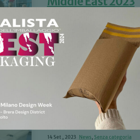
Middle East 2023
4 Ott , 2023
Senza categoria
Offmar Srl svela la nuova busta imbottita
Siamo entusiasti di annunciare la partecip
OFFMAR SRL punta 
intervista al Gen
Matta per Imprese 
Business24
14 Set , 2023
News
,
Senza categoria